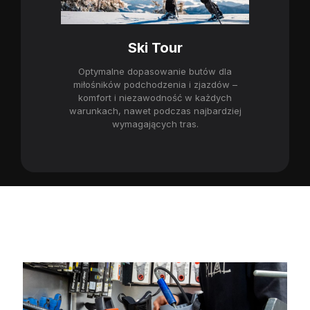
Ski Tour
Optymalne dopasowanie butów dla
miłośników podchodzenia i zjazdów –
komfort i niezawodność w każdych
warunkach, nawet podczas najbardziej
wymagających tras.