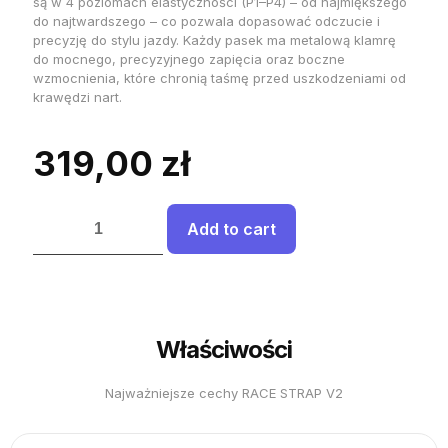
są w 4 poziomach elastyczności (P1–P4) – od najmiększego
do najtwardszego – co pozwala dopasować odczucie i
precyzję do stylu jazdy. Każdy pasek ma metalową klamrę
do mocnego, precyzyjnego zapięcia oraz boczne
wzmocnienia, które chronią taśmę przed uszkodzeniami od
krawędzi nart.
319,00
zł
ilość
Add to cart
RACE
STRAP
V2
–
elastyczne
paski
Właściwości
do
butów
narciarskich
Najważniejsze cechy RACE STRAP V2