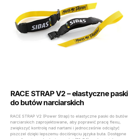
RACE STRAP V2 – elastyczne paski
do butów narciarskich
RACE STRAP V2 (Power Strap) to elastyczne paski do butów
narciarskich zaprojektowane, aby poprawić pracę flexu,
zwiększyć kontrolę nad nartami i jednocześnie odciążyć
piszczel dzięki lepszemu dociśnięciu języka buta. Dostępne