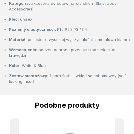
Kategoria:
akcesoria do butów narciarskich (Ski straps /
Accessories)
Płeć:
unisex
Poziomy elastyczności:
P1 / P2 / P3 / P4
Materiał:
poliester o wysokiej wytrzymałości + metalowa klamra
Wzmocnienia:
boczna ochrona przed uszkodzeniami od
krawędzi
Kolor:
White & Blue
Zestaw montażowy:
1 para śrub + wkład samohamowny (self-
locking insert
Podobne produkty