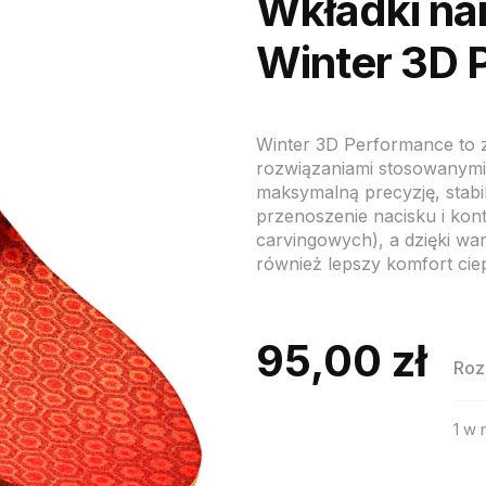
Wkładki nar
Winter 3D 
Winter 3D Performance to 
rozwiązaniami stosowanym
maksymalną precyzję, stabil
przenoszenie nacisku i kon
carvingowych), a dzięki war
również lepszy komfort cie
95,00
zł
Roz
1 w
iloś