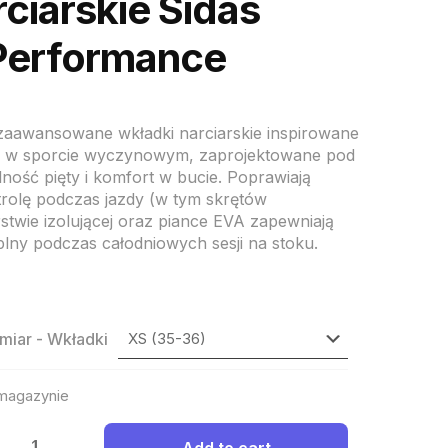
ciarskie Sidas
Performance
zaawansowane wkładki narciarskie inspirowane
i w sporcie wyczynowym, zaprojektowane pod
ność pięty i komfort w bucie. Poprawiają
trolę podczas jazdy (w tym skrętów
stwie izolującej oraz piance EVA zapewniają
plny podczas całodniowych sesji na stoku.
miar - Wkładki
 magazynie
ć
Add to cart