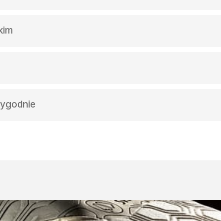
ć tyłostopie, ograniczając niepożądane ruchy wewnątrz but
kim
i tłumienie wstrząsów, a dodatkowa poduszka pod piętą z
 się podczas długich dni na stoku.
ę i pomaga utrzymać komfort cieplny stóp. To praktyczne 
 wygodnie
maga ograniczyć ślizganie się stopy w bucie, co sprzyja s