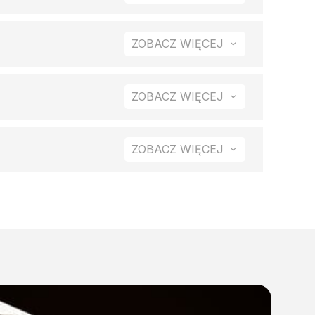
a. Efektem jest bardziej „zebrane” ułożenie
ZOBACZ WIĘCEJ
większa amortyzację w najbardziej obciążonej
ZOBACZ WIĘCEJ
rozwiązanie szczególnie podczas całodniowego
ZOBACZ WIĘCEJ
tabilności i pewniejszemu oparciu podczas