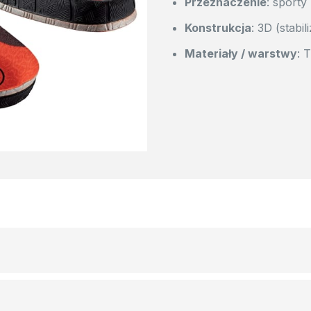
Przeznaczenie
: sporty
Konstrukcja
: 3D (stabi
Materiały / warstwy
: 
awiać przenoszenie nacisku oraz stabilność pięty w bucie.
e przy jeździe carvingowej.