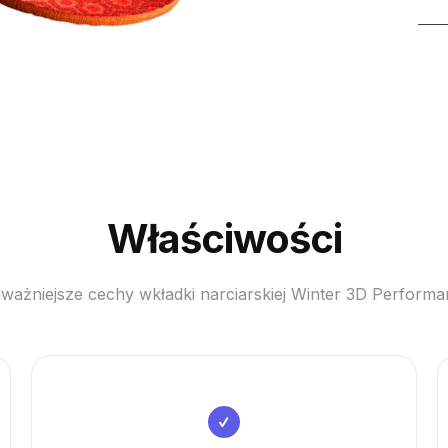
Wkł
narc
Sid
Win
3D
Per
Właściwości
ważniejsze cechy wkładki narciarskiej Winter 3D Perform