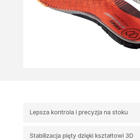
Lepsza kontrola i precyzja na stoku
Wkładki zostały zaprojektowane tak, aby popr
nart i większą precyzję w skrętach, szczególni
Stabilizacja pięty dzięki kształtowi 3D